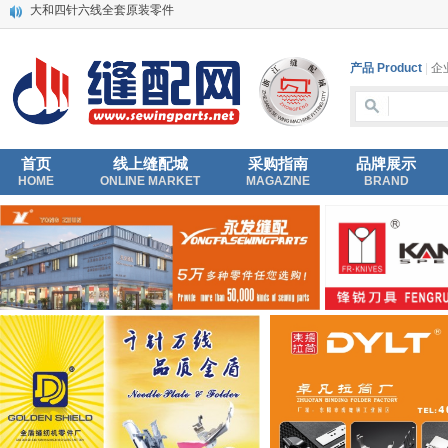
代理价批发快可利10寸电剪刀片 裁剪机直刀
SCHMTEZ蓝狮机针DP*17 135x17 电脑车机针 DY同步机针
SCHMETZ德国蓝狮机针 DP*5SUK中号圆头针 锁眼车 曲折缝机针DPX5
产品 Product
|
企业
SCHMETZ德国蓝狮机针LW*6T 撬边机针服装/家纺/箱包撬边用机针
大洋电剪1000W大功率裁布机 裁布刀自动磨刀立式电剪刀
大洋牌伺服电脑裁剪机 自动磨刀电剪刀 全自动1200W
庄园TC-805铁柄纱剪
首页
线上缝配城
采购指南
品牌展示
绗缝机HC弯针
HOME
ONLINE MARKET
MAGAZINE
BRAND
3151006 YAMATO THREAD GUIDE -original 过线-LK 大和VES-UT线片-原装
大和四针六线全套原装零件