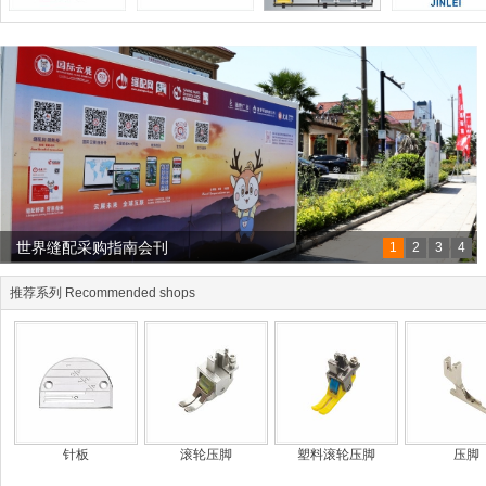
世界缝配采购指南会刊
1
2
3
4
推荐系列 Recommended shops
针板
滚轮压脚
塑料滚轮压脚
压脚